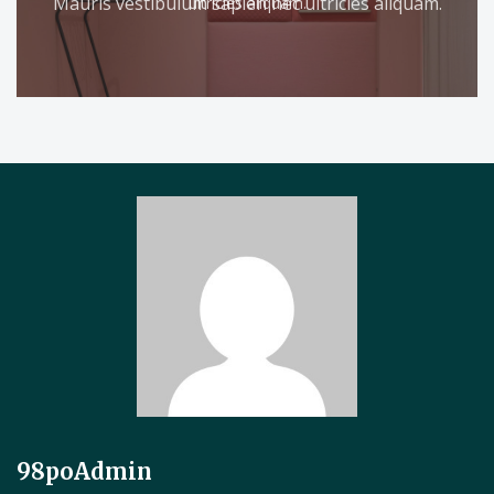
Mauris vestibulum sapien nec ultricies aliquam.
ultricies aliquam.
98poAdmin